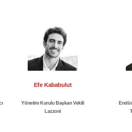
Efe Kababulut
cı
Yönetim Kurulu Başkan Vekili
Endüst
Lazzoni
T