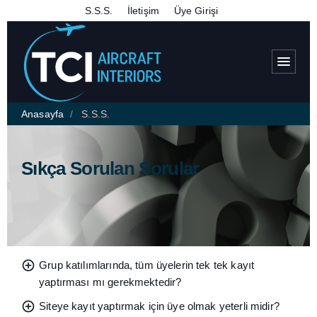
S.S.S.
İletişim
Üye Girişi
menu
Anasayfa
S.S.S.
Sıkça Sorulan Sorular
add_circle
Grup katılımlarında, tüm üyelerin tek tek kayıt
yaptırması mı gerekmektedir?
add_circle
Siteye kayıt yaptırmak için üye olmak yeterli midir?