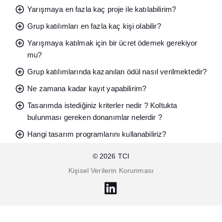
add_circle
Yarışmaya en fazla kaç proje ile katılabilirim?
add_circle
Grup katılımları en fazla kaç kişi olabilir?
add_circle
Yarışmaya katılmak için bir ücret ödemek gerekiyor
mu?
add_circle
Grup katılımlarında kazanılan ödül nasıl verilmektedir?
add_circle
Ne zamana kadar kayıt yapabilirim?
add_circle
Tasarımda istediğiniz kriterler nedir ? Koltukta
bulunması gereken donanımlar nelerdir ?
add_circle
Hangi tasarım programlarını kullanabiliriz?
© 2026
TCI
Kişisel Verilerin Korunması